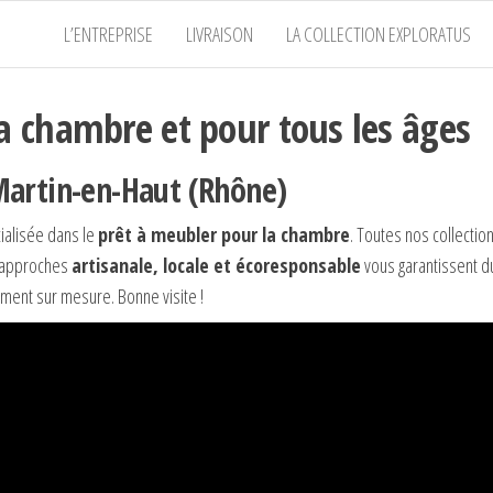
L’ENTREPRISE
LIVRAISON
LA COLLECTION EXPLORATUS
a chambre et pour tous les âges
Martin-en-Haut (Rhône)
alisée dans le
prêt à meubler pour la chambre
. Toutes nos collectio
s approches
artisanale, locale et écoresponsable
vous garantissent 
cement sur mesure. Bonne visite !