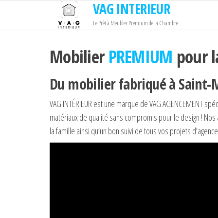
VAG INTERIEUR
Passer
ce
Le Prêt à Meubler Premium de la Chambre
contenu
Mobilier
PREMIUM
pour l
Du mobilier fabriqué à Saint-
VAG INTÉRIEUR est une marque de VAG AGENCEMENT spéci
matériaux de qualité sans compromis pour le design ! No
la famille ainsi qu’un bon suivi de tous vos projets d’agen