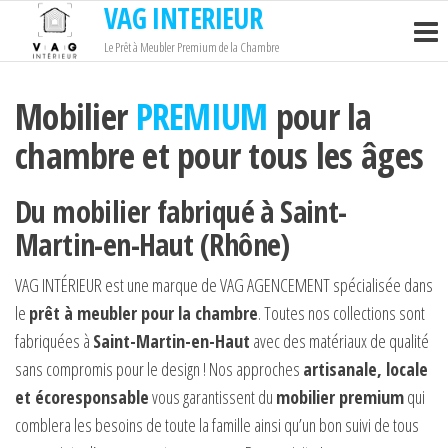
VAG INTERIEUR
Passer
ce
Le Prêt à Meubler Premium de la Chambre
contenu
Mobilier
PREMIUM
pour la
chambre et pour tous les âges
Du mobilier fabriqué à Saint-
Martin-en-Haut (Rhône)
VAG INTÉRIEUR est une marque de VAG AGENCEMENT spécialisée dans
le
prêt à meubler pour la chambre
. Toutes nos collections sont
fabriquées à
Saint-Martin-en-Haut
avec des matériaux de qualité
sans compromis pour le design ! Nos approches
artisanale, locale
et écoresponsable
vous garantissent du
mobilier premium
qui
comblera les besoins de toute la famille ainsi qu’un bon suivi de tous