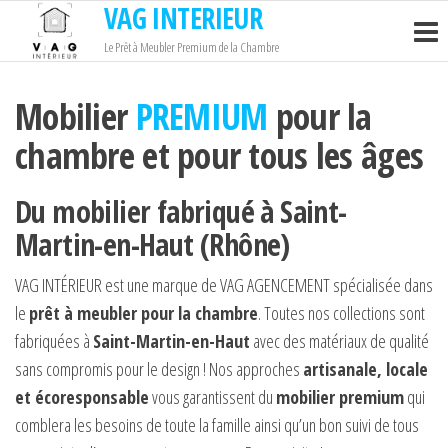
VAG INTERIEUR
Passer
ce
Le Prêt à Meubler Premium de la Chambre
contenu
Mobilier
PREMIUM
pour la
chambre et pour tous les âges
Du mobilier fabriqué à Saint-
Martin-en-Haut (Rhône)
VAG INTÉRIEUR est une marque de VAG AGENCEMENT spécialisée dans
le
prêt à meubler pour la chambre
. Toutes nos collections sont
fabriquées à
Saint-Martin-en-Haut
avec des matériaux de qualité
sans compromis pour le design ! Nos approches
artisanale, locale
et écoresponsable
vous garantissent du
mobilier premium
qui
comblera les besoins de toute la famille ainsi qu’un bon suivi de tous