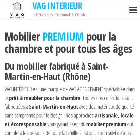
VAG INTERIEUR
Passer
ce
Le Prêt à Meubler Premium de la Chambre
contenu
Mobilier
PREMIUM
pour la
chambre et pour tous les âges
Du mobilier fabriqué à Saint-
Martin-en-Haut (Rhône)
VAG INTÉRIEUR est une marque de VAG AGENCEMENT spécialisée dans
le
prêt à meubler pour la chambre
. Toutes nos collections sont
fabriquées à
Saint-Martin-en-Haut
avec des matériaux de qualité
sans compromis pour le design ! Nos approches
artisanale, locale
et écoresponsable
vous garantissent du
mobilier premium
qui
comblera les besoins de toute la famille ainsi qu’un bon suivi de tous