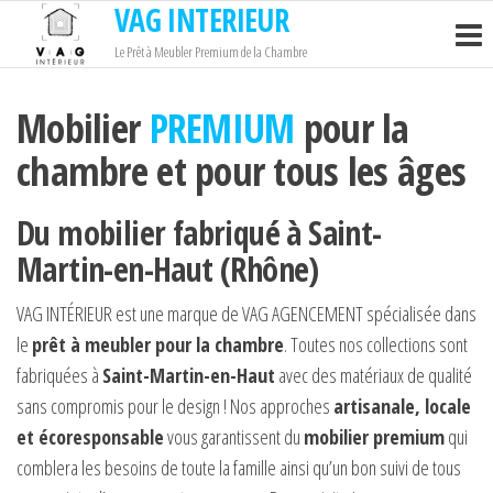
VAG INTERIEUR
Passer
ce
Le Prêt à Meubler Premium de la Chambre
contenu
Mobilier
PREMIUM
pour la
chambre et pour tous les âges
Du mobilier fabriqué à Saint-
Martin-en-Haut (Rhône)
VAG INTÉRIEUR est une marque de VAG AGENCEMENT spécialisée dans
le
prêt à meubler pour la chambre
. Toutes nos collections sont
fabriquées à
Saint-Martin-en-Haut
avec des matériaux de qualité
sans compromis pour le design ! Nos approches
artisanale, locale
et écoresponsable
vous garantissent du
mobilier premium
qui
comblera les besoins de toute la famille ainsi qu’un bon suivi de tous