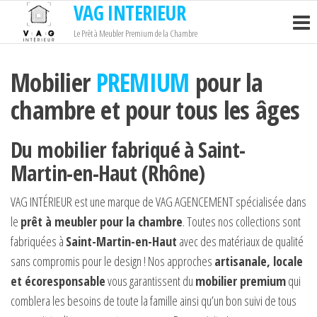
VAG INTERIEUR
Passer
ce
Le Prêt à Meubler Premium de la Chambre
contenu
Mobilier
PREMIUM
pour la
chambre et pour tous les âges
Du mobilier fabriqué à Saint-
Martin-en-Haut (Rhône)
VAG INTÉRIEUR est une marque de VAG AGENCEMENT spécialisée dans
le
prêt à meubler pour la chambre
. Toutes nos collections sont
fabriquées à
Saint-Martin-en-Haut
avec des matériaux de qualité
sans compromis pour le design ! Nos approches
artisanale, locale
et écoresponsable
vous garantissent du
mobilier premium
qui
comblera les besoins de toute la famille ainsi qu’un bon suivi de tous