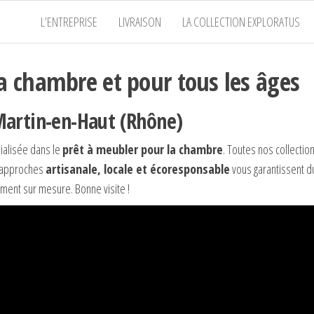
L’ENTREPRISE
LIVRAISON
LA COLLECTION EXPLORATUS
a chambre et pour tous les âges
Martin-en-Haut (Rhône)
alisée dans le
prêt à meubler pour la chambre
. Toutes nos collectio
s approches
artisanale, locale et écoresponsable
vous garantissent 
cement sur mesure. Bonne visite !