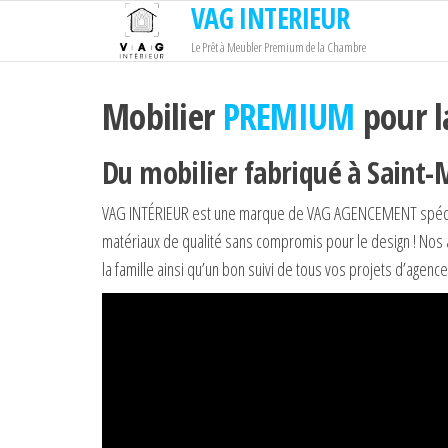
VAG INTERIEUR
Passer
ce
Le Prêt à Meubler Premium de la Chambre
contenu
Mobilier
PREMIUM
pour l
Du mobilier fabriqué à Saint-
VAG INTÉRIEUR est une marque de VAG AGENCEMENT spéci
matériaux de qualité sans compromis pour le design ! No
la famille ainsi qu’un bon suivi de tous vos projets d’agen