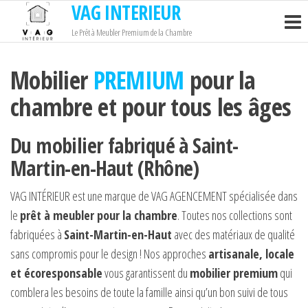
VAG INTERIEUR
Passer
ce
Le Prêt à Meubler Premium de la Chambre
contenu
Mobilier
PREMIUM
pour la
chambre et pour tous les âges
Du mobilier fabriqué à Saint-
Martin-en-Haut (Rhône)
VAG INTÉRIEUR est une marque de VAG AGENCEMENT spécialisée dans
le
prêt à meubler pour la chambre
. Toutes nos collections sont
fabriquées à
Saint-Martin-en-Haut
avec des matériaux de qualité
sans compromis pour le design ! Nos approches
artisanale, locale
et écoresponsable
vous garantissent du
mobilier premium
qui
comblera les besoins de toute la famille ainsi qu’un bon suivi de tous